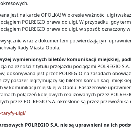
ów okresowych.
owana jest na karcie OPOLKA! W okresie ważności ulgi (wsk
ociągiem POLREGIO prawa do ulgi. W przypadku, gdy termi
pociągiem POLREGIO prawa do ulgi, w sposób oznaczony w 
żny wyłącznie wraz z dokumentem potwierdzającym uprawni
uchwały Rady Miasta Opola.
wyżej wymienionych biletów komunikacji miejskiej, po
acja należności z tytułu przejazdu pociągami POLREGIO S.
ów, dokonywana jest przez POLREGIO na zasadach obowiązu
e czy pasażer legitymujący się biletem komunikacji miejsk
h w komunikacji miejskiej w Opolu. Pasażerowie uprawnie
 ramach połączeń kolejowych realizowanych przez POLREGI
nych przez POLREGIO S.A. określone są przez przewoźnika n
taryfy-ulgi/
okresowych POLREGIO S.A.
nie są uprawnieni na ich pods