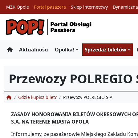
MZK Opole
Portal pasażera
Sklep internetowy
Dynamiczna 
Przejdź
do
treści
Aktualności
Opolka!
Sprzedaż biletów
Przewozy POLREGIO S
Portal Obsługi Pasażera
Gdzie kupisz bilet?
Przewozy POLREGIO S.A.
ZASADY HONOROWANIA BILETÓW OKRESOWYCH OPO
S.A. NA TERENIE MIASTA OPOLA
Informujemy, że pasażerowie Miejskiego Zakładu Komun