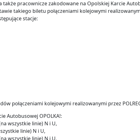
ne, a także pracownicze zakodowane na Opolskiej Karcie A
stawie takiego biletu połączeniami kolejowymi realizowan
tępujące stacje:
jazdów połączeniami kolejowymi realizowanymi przez POLRE
rcie Autobusowej OPOLKA!:
na wszystkie linie) N i U,
ystkie linie) N i U,
a wszystkie linie) N i U,