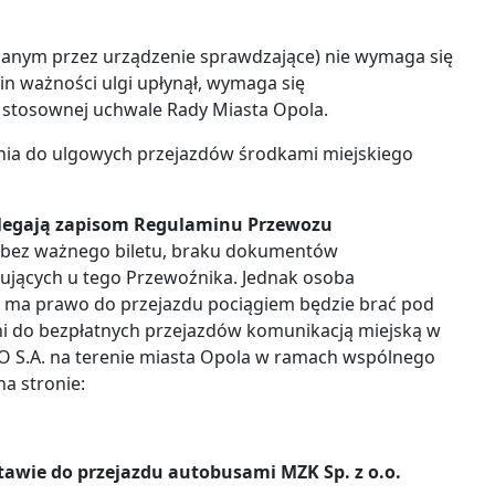
azanym przez urządzenie sprawdzające) nie wymaga się
n ważności ulgi upłynął, wymaga się
stosownej uchwale Rady Miasta Opola.
enia do ulgowych przejazdów środkami miejskiego
dlegają zapisom Regulaminu Przewozu
A. bez ważnego biletu, braku dokumentów
jących u tego Przewoźnika. Jednak osoba
iej ma prawo do przejazdu pociągiem będzie brać pod
ni do bezpłatnych przejazdów komunikacją miejską w
O S.A. na terenie miasta Opola w ramach wspólnego
a stronie:
tawie do przejazdu autobusami MZK Sp. z o.o.