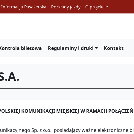
Informacja Pasażerska
Rozkłady jazdy
O projekcie
Kontrola biletowa
Regulaminy i druki
Kontakt
.A.
LSKIEJ KOMUNIKACJI MIEJSKIEJ W RAMACH POŁĄCZEŃ
ikacyjnego Sp. z o.o., posiadający ważne elektroniczne b