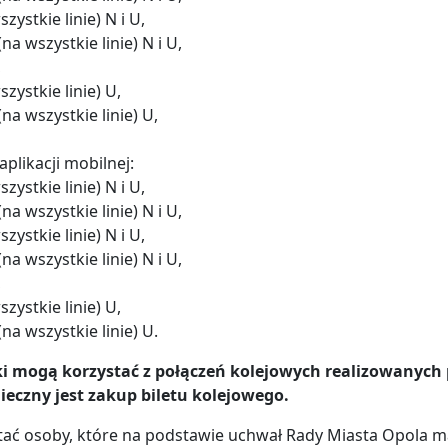
ystkie linie) N i U,
a wszystkie linie) N i U,
,
zystkie linie) U,
na wszystkie linie) U,
plikacji mobilnej:
ystkie linie) N i U,
a wszystkie linie) N i U,
ystkie linie) N i U,
a wszystkie linie) N i U,
,
zystkie linie) U,
na wszystkie linie) U.
ki mogą korzystać z połączeń kolejowych realizowanych
ieczny jest zakup biletu kolejowego.
tać osoby, które na podstawie uchwał Rady Miasta Opola