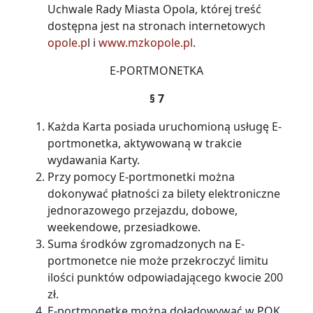
Uchwale Rady Miasta Opola, której treść
dostępna jest na stronach internetowych
opole.p
l i
www.mzkopole.pl
.
E-PORTMONETKA
§ 7
Każda Karta posiada uruchomioną usługę E-
portmonetka, aktywowaną w trakcie
wydawania Karty.
Przy pomocy E-portmonetki można
dokonywać płatności za bilety elektroniczne
jednorazowego przejazdu, dobowe,
weekendowe, przesiadkowe.
Suma środków zgromadzonych na E-
portmonetce nie może przekroczyć limitu
ilości punktów odpowiadającego kwocie 200
zł.
E-portmonetkę można doładowywać w POK,