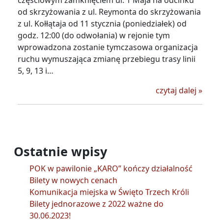
częściowym zamknięciem ul. 1 Maja na odcinku
od skrzyżowania z ul. Reymonta do skrzyżowania
z ul. Kołłątaja od 11 stycznia (poniedziałek) od
godz. 12:00 (do odwołania) w rejonie tym
wprowadzona zostanie tymczasowa organizacja
ruchu wymuszająca zmianę przebiegu trasy linii
5, 9, 13 i…
Od 11 
czytaj dalej
»
Ostatnie wpisy
POK w pawilonie „KARO” kończy działalność
Bilety w nowych cenach
Komunikacja miejska w Święto Trzech Króli
Bilety jednorazowe z 2022 ważne do
30.06.2023!