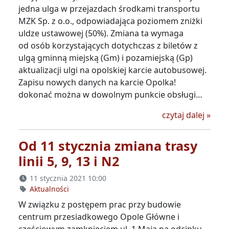
jedna ulga w przejazdach środkami transportu
MZK Sp. z o.o., odpowiadająca poziomem zniżki
uldze ustawowej (50%). Zmiana ta wymaga
od osób korzystających dotychczas z biletów z
ulgą gminną miejską (Gm) i pozamiejską (Gp)
aktualizacji ulgi na opolskiej karcie autobusowej.
Zapisu nowych danych na karcie Opolka!
dokonać można w dowolnym punkcie obsługi…
Zmian
czytaj dalej
»
Od 11 stycznia zmiana trasy
linii 5, 9, 13 i N2
11 stycznia 2021 10:00
Aktualności
W związku z postępem prac przy budowie
centrum przesiadkowego Opole Główne i