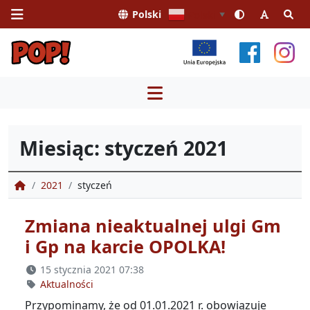
Polski
Polski
▼
Przejdź
do
treści
Miesiąc:
styczeń 2021
Portal Obsługi Pasażera
2021
styczeń
Zmiana nieaktualnej ulgi Gm
i Gp na karcie OPOLKA!
15 stycznia 2021 07:38
Aktualności
Przypominamy, że od 01.01.2021 r. obowiązuje