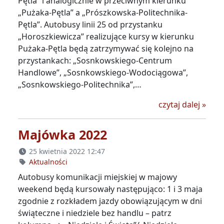
Pętla” i analogicznie w przeciwnym kierunku
„Pużaka-Pętla” a „Prószkowska-Politechnika-
Pętla”. Autobusy linii 25 od przystanku
„Horoszkiewicza” realizujące kursy w kierunku
Pużaka-Pętla będą zatrzymywać się kolejno na
przystankach: „Sosnkowskiego-Centrum
Handlowe”, „Sosnkowskiego-Wodociągowa”,
„Sosnkowskiego-Politechnika”,…
Zmiana
czytaj dalej
»
Majówka 2022
25 kwietnia 2022 12:47
Aktualności
Autobusy komunikacji miejskiej w majowy
weekend będą kursowały następująco: 1 i 3 maja
zgodnie z rozkładem jazdy obowiązującym w dni
świąteczne i niedziele bez handlu – patrz