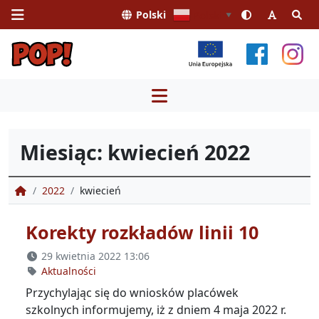
Polski
Polski
▼
Przejdź
do
treści
Miesiąc:
kwiecień 2022
Portal Obsługi Pasażera
2022
kwiecień
Korekty rozkładów linii 10
29 kwietnia 2022 13:06
Aktualności
Przychylając się do wniosków placówek
szkolnych informujemy, iż z dniem 4 maja 2022 r.