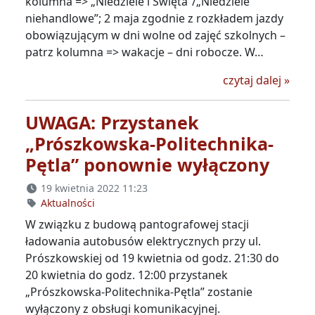
kolumna => „Niedziele i Święta”/„Niedziele
niehandlowe”; 2 maja zgodnie z rozkładem jazdy
obowiązującym w dni wolne od zajęć szkolnych –
patrz kolumna => wakacje – dni robocze. W…
Majó
czytaj dalej
»
UWAGA: Przystanek
„Prószkowska-Politechnika-
Pętla” ponownie wyłączony
19 kwietnia 2022 11:23
Aktualności
W związku z budową pantografowej stacji
ładowania autobusów elektrycznych przy ul.
Prószkowskiej od 19 kwietnia od godz. 21:30 do
20 kwietnia do godz. 12:00 przystanek
„Prószkowska-Politechnika-Pętla” zostanie
wyłączony z obsługi komunikacyjnej.