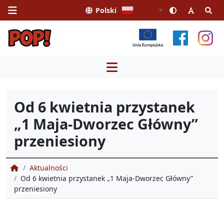
Polski
Polski
▼
Przejdź
do
treści
Od 6 kwietnia przystanek
„1 Maja-Dworzec Główny”
przeniesiony
Portal Obsługi Pasażera
Aktualności
Od 6 kwietnia przystanek „1 Maja-Dworzec Główny”
przeniesiony