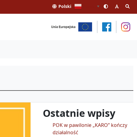
Polski
Polski
▼
Ostatnie wpisy
POK w pawilonie „KARO” kończy
działalność