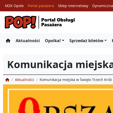
MZK Opole
Portal pasażera
Sklep internetowy
Dynamiczna 
Przejdź
do
treści
Aktualności
Opolka!
Sprzedaż biletów
Komunikacja miejska 
Portal Obsługi Pasażera
Aktualności
Komunikacja miejska w Święto Trzech Króli