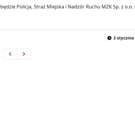
ędzie Policja, Straż Miejska i Nadzór Ruchu MZK Sp. z o.o.
3 stycznia
Bilety jednorazowe z 2022 ważne do 30.06.2023!
Bilety w nowych cenach