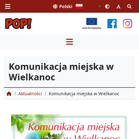
Polski
Polski
▼
Przejdź
do
treści
Komunikacja miejska w
Wielkanoc
Portal Obsługi Pasażera
Aktualności
Komunikacja miejska w Wielkanoc