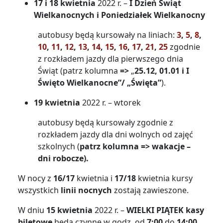
17 i 18 kwietnia
2022 r. –
I Dzień Świąt
Wielkanocnych i Poniedziałek Wielkanocny
autobusy będą kursowały na liniach:
3
,
5
,
8
,
10
,
11
,
12
,
13
,
14
,
15
,
16
,
17
,
21
,
25
zgodnie
z rozkładem jazdy dla pierwszego dnia
Świąt (patrz kolumna
=>
„
25.12, 01.01 i I
Święto Wielkanocne”/ „Święta”
).
19 kwietnia
2022 r. – wtorek
autobusy będą kursowały zgodnie z
rozkładem jazdy dla dni wolnych od zajęć
szkolnych (
patrz kolumna =>
wakacje –
dni robocze
).
W nocy z
16/17
kwietnia i
17/18
kwietnia kursy
wszystkich
linii nocnych
zostają zawieszone.
W dniu
15 kwietnia
2022 r. –
WIELKI PIĄTEK
kasy
biletowe
będą czynne w godz. od
7:00
do
14:00.