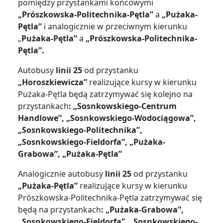
pomiędzy przystankami końcowymi
„
Prószkowska-Politechnika-Pętla”
a
„Pużaka-
Pętla”
i analogicznie w przeciwnym kierunku
„
Pużaka-Pętla”
a
„Prószkowska-Politechnika-
Pętla”.
Autobusy
linii 25
od przystanku
„Horoszkiewicza”
realizujące kursy w kierunku
Pużaka-Pętla będą zatrzymywać się kolejno na
przystankach
: „
Sosnkowskiego-Centrum
Handlowe”, „Sosnkowskiego-Wodociągowa”,
„Sosnkowskiego-Politechnika”,
„Sosnkowskiego-Fieldorfa”, „Pużaka-
Grabowa”, „Pużaka-Pętla”
Analogicznie autobusy
linii 25
od przystanku
„
Pużaka-Pętla
”
realizujące kursy w kierunku
Prószkowska-Politechnika-Pętla zatrzymywać się
będą na przystankach
:
„Pużaka-Grabowa”,
„Sosnkowskiego-Fieldorfa”, „Sosnkowskiego-