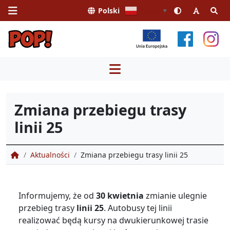
Polski
Polski
▼
Przejdź
do
treści
Zmiana przebiegu trasy
linii 25
Portal Obsługi Pasażera
Aktualności
Zmiana przebiegu trasy linii 25
Informujemy, że od
30 kwietnia
zmianie ulegnie
przebieg trasy
linii 25
. Autobusy tej linii
realizować będą kursy na dwukierunkowej trasie