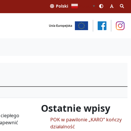
Polski
Polski
▼
Ostatnie wpisy
 ciepłego
POK w pawilonie „KARO” kończy
zapewnić
działalność