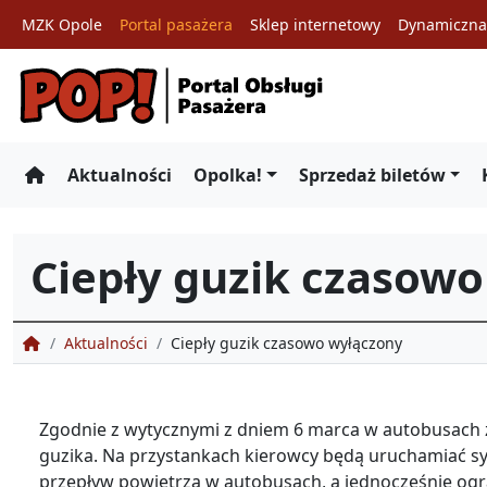
MZK Opole
Portal pasażera
Sklep internetowy
Dynamiczna 
Przejdź
do
treści
Aktualności
Opolka!
Sprzedaż biletów
Ciepły guzik czasow
Portal Obsługi Pasażera
Aktualności
Ciepły guzik czasowo wyłączony
Zgodnie z wytycznymi z dniem 6 marca w autobusach 
guzika. Na przystankach kierowcy będą uruchamiać sy
przepływ powietrza w autobusach, a jednocześnie ogr