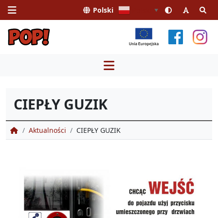
Polski
Polski
▼
Przejdź
do
treści
CIEPŁY GUZIK
Portal Obsługi Pasażera
Aktualności
CIEPŁY GUZIK