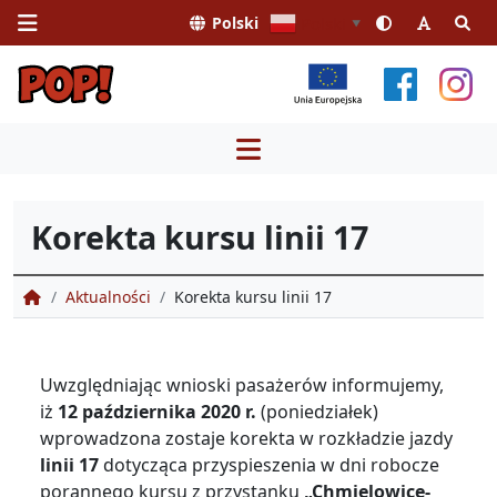
Polski
Polski
▼
Przejdź
do
treści
Korekta kursu linii 17
Portal Obsługi Pasażera
Aktualności
Korekta kursu linii 17
Uwzględniając wnioski pasażerów informujemy,
iż
12 października 2020 r.
(poniedziałek)
wprowadzona zostaje korekta w rozkładzie jazdy
linii 17
dotycząca przyspieszenia w dni robocze
porannego kursu z przystanku
„Chmielowice-