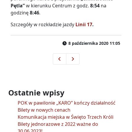
Pętla”
w kierunku Centrum z godz.
8:54
na
godzinę
8:46
.
Szczegóły w rozkładzie jazdy
Linii 17
.
8 października 2020 11:05
Od 30 września wraca przysta
Komunikacja miejska od 17 
Ostatnie wpisy
POK w pawilonie „KARO” kończy działalność
Bilety w nowych cenach
Komunikacja miejska w Święto Trzech Króli
Bilety jednorazowe z 2022 ważne do
30.06.2023!