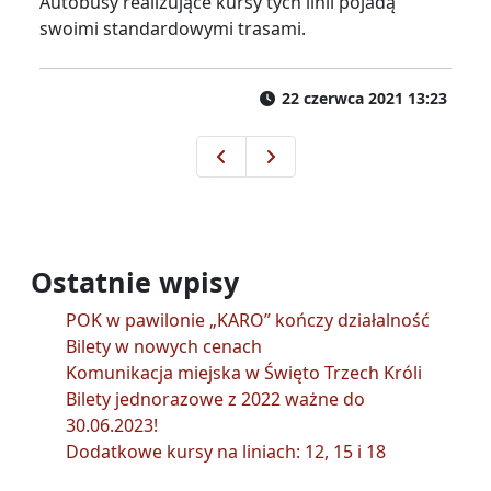
Autobusy realizujące kursy tych linii pojadą
swoimi standardowymi trasami.
22 czerwca 2021 13:23
Zmiany w kursowaniu autobusów
Rozszerzamy obsługę Park
Ostatnie wpisy
POK w pawilonie „KARO” kończy działalność
Bilety w nowych cenach
Komunikacja miejska w Święto Trzech Króli
Bilety jednorazowe z 2022 ważne do
30.06.2023!
Dodatkowe kursy na liniach: 12, 15 i 18