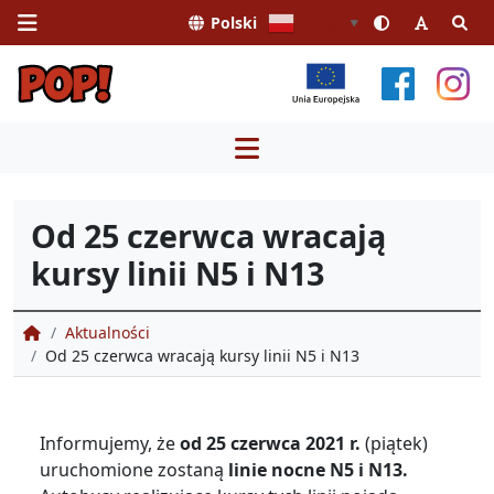
Polski
Polski
▼
Przejdź
do
treści
Od 25 czerwca wracają
kursy linii N5 i N13
Portal Obsługi Pasażera
Aktualności
Od 25 czerwca wracają kursy linii N5 i N13
Informujemy, że
od 25 czerwca 2021 r.
(piątek)
uruchomione zostaną
linie nocne N5 i N13.