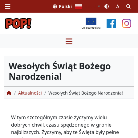
Polski
Polski
▼
Przejdź
do
treści
Wesołych Świąt Bożego
Narodzenia!
Portal Obsługi Pasażera
Aktualności
Wesołych Świąt Bożego Narodzenia!
W tym szczególnym czasie życzymy wielu
dobrych chwil, czasu spędzonego w gronie
najbliższych. Życzymy, aby te Święta były pełne