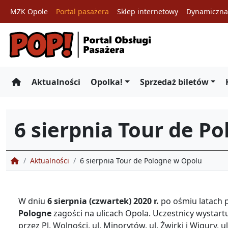
MZK Opole
Portal pasażera
Sklep internetowy
Dynamiczna 
Przejdź
do
treści
Aktualności
Opolka!
Sprzedaż biletów
6 sierpnia Tour de P
Portal Obsługi Pasażera
Aktualności
6 sierpnia Tour de Pologne w Opolu
W dniu
6 sierpnia (czwartek) 2020 r.
po ośmiu latach
Pologne
zagości na ulicach Opola. Uczestnicy wystart
przez Pl. Wolności, ul. Minorytów, ul. Żwirki i Wigury,