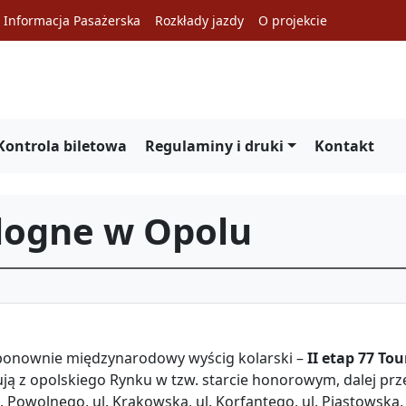
Informacja Pasażerska
Rozkłady jazdy
O projekcie
Kontrola biletowa
Regulaminy i druki
Kontakt
ologne w Opolu
 ponownie międzynarodowy wyścig kolarski –
II etap 77 Tou
ują z opolskiego Rynku w tzw. starcie honorowym, dalej prz
 ul. Powolnego, ul. Krakowską, ul. Korfantego, ul. Piastowską