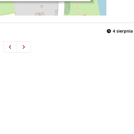
4 sierpnia
Korekty kursów linii 17
7-9 sierpnia możliwe utrudnienia w ruchu