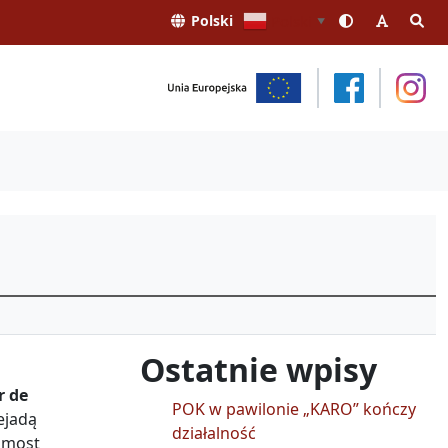
Polski
Polski
▼
Ostatnie wpisy
r de
POK w pawilonie „KARO” kończy
ejadą
działalność
, most