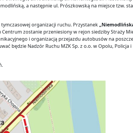
iemodlińską, a następnie ul. Prószkowską na miejsce tzw. st
 tymczasowej organizacji ruchu. Przystanek
„Niemodlińsk
 Centrum zostanie przeniesiony w rejon siedziby Straży Miej
kacyjnego i organizacją przejazdu autobusów na poszcz
wać będzie Nadzór Ruchu MZK Sp. z o.o. w Opolu, Policja i 
ń.