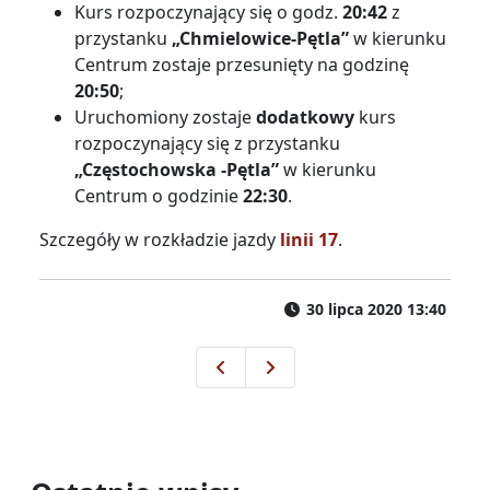
Kurs rozpoczynający się o godz.
20:42
z
przystanku
„Chmielowice-Pętla”
w kierunku
Centrum zostaje przesunięty na godzinę
20:50
;
Uruchomiony zostaje
dodatkowy
kurs
rozpoczynający się z przystanku
„Częstochowska -Pętla”
w kierunku
Centrum o godzinie
22:30
.
Szczegóły w rozkładzie jazdy
linii 17
.
30 lipca 2020 13:40
Dynamiczna Informacja Pasaże
6 sierpnia Tour de Pologne