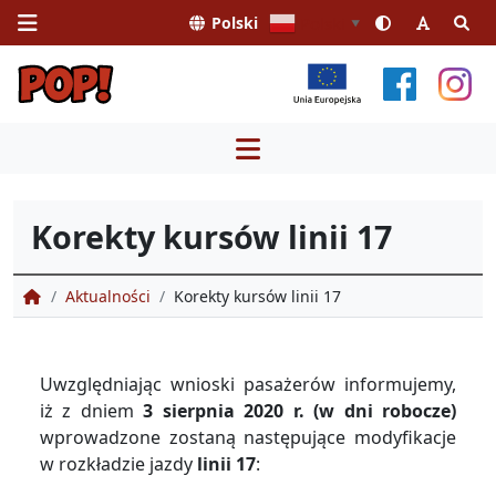
Polski
Polski
▼
Przejdź
do
treści
Korekty kursów linii 17
Portal Obsługi Pasażera
Aktualności
Korekty kursów linii 17
Uwzględniając wnioski pasażerów informujemy,
iż z dniem
3
sierpnia 2020 r. (w dni robocze)
wprowadzone zostaną następujące modyfikacje
w rozkładzie jazdy
linii 17
: