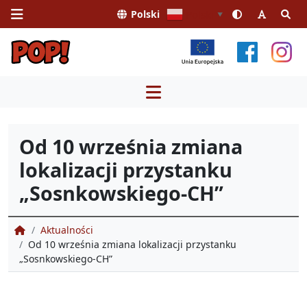
Polski
Polski
▼
Przejdź
do
treści
Od 10 września zmiana
lokalizacji przystanku
„Sosnkowskiego-CH”
Portal Obsługi Pasażera
Aktualności
Od 10 września zmiana lokalizacji przystanku
„Sosnkowskiego-CH”