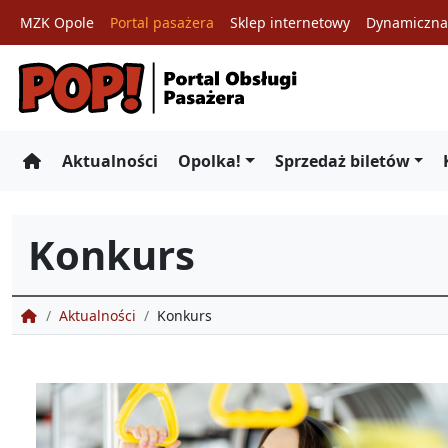
MZK Opole
Portal pasażera
Sklep internetowy
Dynamiczna 
Przejdź
do
treści
Aktualności
Opolka!
Sprzedaż biletów
Konkurs
Portal Obsługi Pasażera
Aktualności
Konkurs