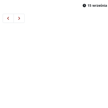
15 września 
Od 10 września zmiana lokalizacji przystanku „Sosn
Zmiany w komunikacji miejskiej podczas 51 Rajdu