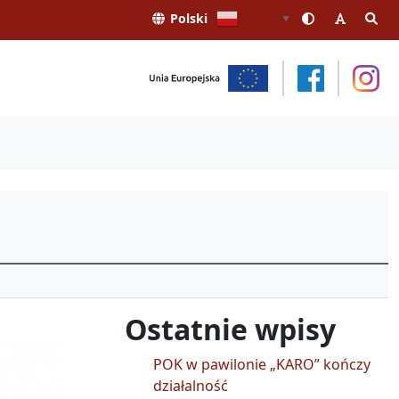
Polski
Polski
▼
Ostatnie wpisy
POK w pawilonie „KARO” kończy
działalność