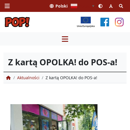
Polski
Polski
▼
Przejdź
do
treści
Z kartą OPOLKA! do POS-a!
Portal Obsługi Pasażera
Aktualności
Z kartą OPOLKA! do POS-a!